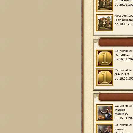
DanyKBoom
pe 26.01.202
Ai cucerit 10
Ioan Botezat
pe 10.11.202
Ca primul, a
DanyKBoom
pe 26.01.202
Ca primul, ai
G H O S T.
pe 16.09.202
Ca primul, ai
inamice
MariusBr7
pe 15.04.202
Ca primul, ai
inamice