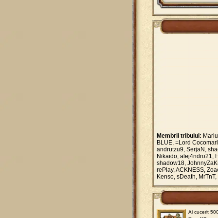
Membrii tribului:
Marius
BLUE, =Lord Cocomarla
andrutzu9, SerjaN, sh
Nikaido, alej4ndro21, F
shadow18, JohnnyZaKing
rePlay, ACKNESS, Zoac,
Kenso, sDeath, MrTnT, 
Ai cucerit 50