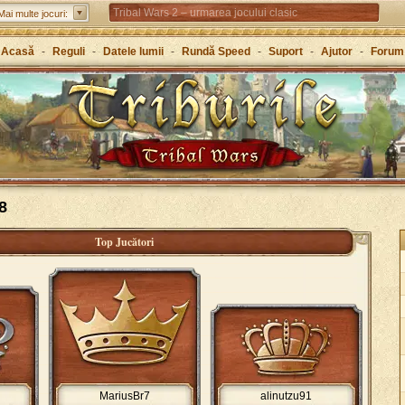
Tribal Wars 2 – urmarea jocului clasic
Mai multe jocuri:
Forge of Empires – Strategie de-a lungul istoriei
Acasă
-
Reguli
-
Datele lumii
-
Rundă Speed
-
Suport
-
Ajutor
-
Forum
Grepolis – Clădește-ți un imperiu în Grecia antică
8
Top Jucători
MariusBr7
alinutzu91