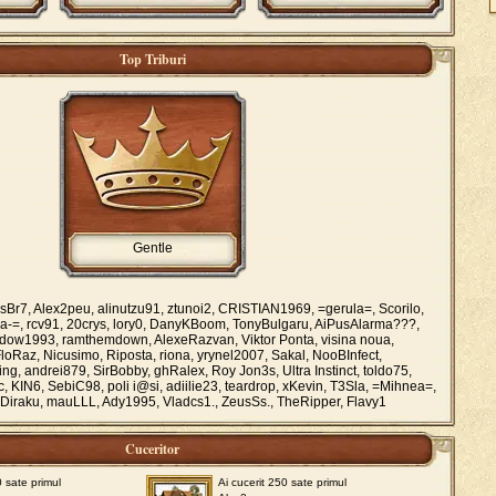
Top Triburi
Gentle
Br7, Alex2peu, alinutzu91, ztunoi2, CRISTIAN1969, =gerula=, Scorilo,
-=, rcv91, 20crys, lory0, DanyKBoom, TonyBulgaru, AiPusAlarma???,
adow1993, ramthemdown, AlexeRazvan, Viktor Ponta, visina noua,
loRaz, Nicusimo, Riposta, riona, yrynel2007, Sakal, NooBInfect,
, andrei879, SirBobby, ghRalex, Roy Jon3s, Ultra Instinct, toldo75,
 KIN6, SebiC98, poli i@si, adiilie23, teardrop, xKevin, T3Sla, =Mihnea=,
Diraku, mauLLL, Ady1995, Vladcs1., ZeusSs., TheRipper, Flavy1
Cuceritor
0 sate primul
Ai cucerit 250 sate primul