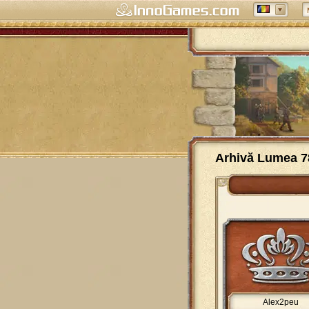
Arhivă Lumea 7
Alex2peu