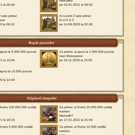
Alex2peu
1 la 00:46
pe 03.01.2021 la 06:53
0 sate primul
Ai cucerit 2 sate primul
orul
G H O S T.
0 la 09:10
pe 14.09.2020 la 02:08
Regele punctelor
i ajuns la 5.000.000 puncte
Ca primul, ai ajuns la 1.000.000 puncte
Ioan Botezatorul
1 la 10:04
pe 16.11.2020 la 15:50
 ajuns la 10.000 puncte
0 la 14:44
Stăpânul câmpului
 învins 100.000.000 unităţi
Ca primul, ai învins 25.000.000 unităţi
inamice
MariusBr7
1 la 18:23
pe 17.01.2021 la 21:04
 învins 5.000.000 unităţi
Ca primul, ai învins 10.000 unităţi
inamice