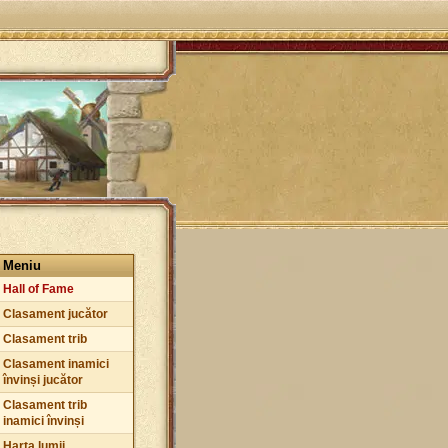
Meniu
Hall of Fame
Clasament jucător
Clasament trib
Clasament inamici
învinși jucător
Clasament trib
inamici învinși
Harta lumii