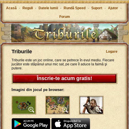
Acasă
-
Reguli
-
Datele lumii
-
Rundă Speed
-
Suport
-
Ajutor
-
Forum
Triburile
Logare
Triburile este un joc online, care se petrece în evul mediu. Fiecare
jucător este stăpânul unui mic sat, pe care îl aduce la faimă şi
putere.
Înscrie-te acum gratis!
Imagini din jocul pe browser: