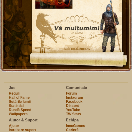
Joc
Comunitate
Reguli
Forum
Hall of Fame
Instagram
Setările lumii
Facebook
Statistici
Discord
Rundă Speed
YouTube
Wallpapers
TW Stats
Ajutor & Suport
Echipa
Ajutor
InnoGames
Întrebare suport
Carieră