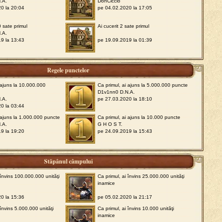
.A.
DonCiccio
0 la 20:04
pe 04.02.2020 la 17:05
0 sate primul
Ai cucerit 2 sate primul
.A.
9 la 13:43
pe 19.09.2019 la 01:39
Regele punctelor
 ajuns la 10.000.000
Ca primul, ai ajuns la 5.000.000 puncte
D1v1nn0 D.N.A.
.A.
pe 27.03.2020 la 18:10
0 la 03:44
i ajuns la 1.000.000 puncte
Ca primul, ai ajuns la 10.000 puncte
.A.
G H O S T.
9 la 19:20
pe 24.09.2019 la 15:43
Stăpânul câmpului
 învins 100.000.000 unităţi
Ca primul, ai învins 25.000.000 unităţi
inamice
0 la 15:36
pe 05.02.2020 la 21:17
 învins 5.000.000 unităţi
Ca primul, ai învins 10.000 unităţi
inamice