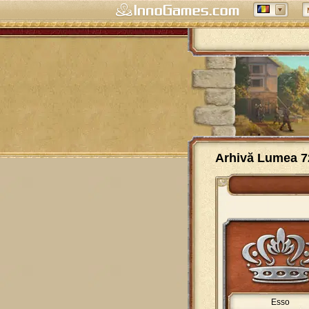
Arhivă Lumea 7
Esso