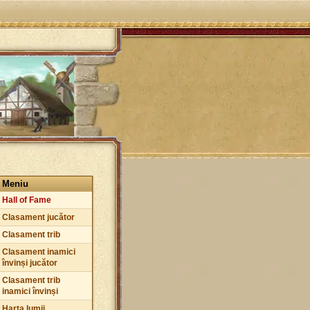
Meniu
Hall of Fame
Clasament jucător
Clasament trib
Clasament inamici
învinși jucător
Clasament trib
inamici învinși
Harta lumii