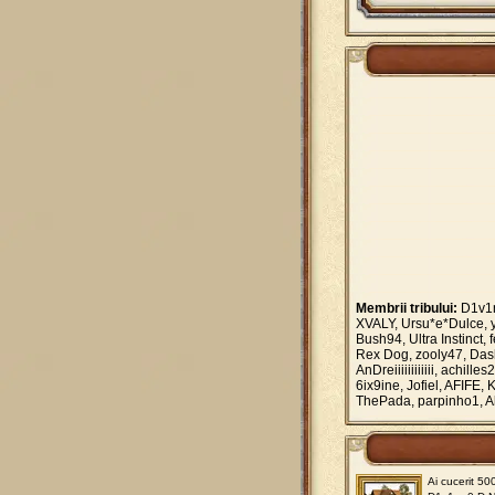
Membrii tribului:
D1v1nn
XVALY, Ursu*e*Dulce, yur
Bush94, Ultra Instinct
Rex Dog, zooly47, Dash
AnDreiiiiiiiiiiii, achil
6ix9ine, Jofiel, AFIFE,
ThePada, parpinho1, Al
Ai cucerit 50