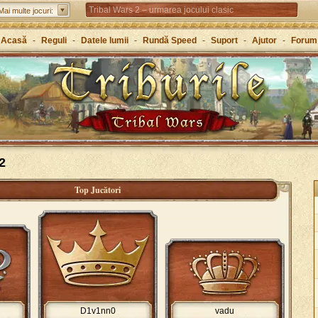
Tribal Wars 2 – urmarea jocului clasic
Mai multe jocuri:
Forge of Empires – Strategie de-a lungul istoriei
Acasă
-
Reguli
-
Datele lumii
-
Rundă Speed
-
Suport
-
Ajutor
-
Forum
Grepolis – Clădește-ți un imperiu în Grecia antică
2
Top Jucători
D1v1nn0
vadu