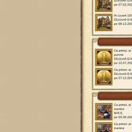
D1v1nn0 D.N
pe 27.03.202
Ai cucerit 10
D1v1nn0 D.N
pe 06.12.201
Ca primul, ai
puncte
D1v1nn0 D.N
pe 12.07.202
Ca primul, a
D1v1nn0 D.N
pe 27.12.201
Ca primul, ai
inamice
M.R.S.
pe 05.06.202
Ca primul, ai
inamice