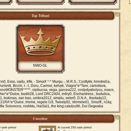
Top Triburi
NWO-GL
0, Esso, vadu, trfik, - SimaX *-* Murgu -, M.R.S., Costtykk, AnndreEa,
isniti, Brcrni, l-.-l, Doru, Carmol, kelvyk, Viagra*e*Tare, carlodava,
, fenoMONSTER*****, cipibucsa, vega, garcea222, costydyabolycu, ovacs,
er*e*Dulce, budili28, Lord DRC2404, m4ry0, Enchantress., budulica,
les21, butonas, san bao, umbra2012, simplu, xeler0, D.N.A., thedady12,
 K21RA*e*Dulce, lmrme, regele l19, Tweety92, Vermele01, Smurff., n1ky,
fie Solomons, roshktu, HaiSal1, the king.catutzu96, Doi Degeaba
Cuceritor
0 sate primul
Ai cucerit 250 sate primul