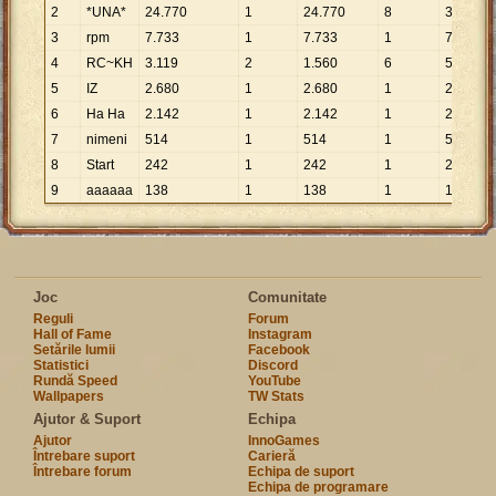
2
*UNA*
24
.
770
1
24
.
770
8
3
.
096
3
rpm
7
.
733
1
7
.
733
1
7
.
733
4
RC~KH
3
.
119
2
1
.
560
6
520
5
IZ
2
.
680
1
2
.
680
1
2
.
680
6
Ha Ha
2
.
142
1
2
.
142
1
2
.
142
7
nimeni
514
1
514
1
514
8
Start
242
1
242
1
242
9
aaaaaa
138
1
138
1
138
Joc
Comunitate
Reguli
Forum
Hall of Fame
Instagram
Setările lumii
Facebook
Statistici
Discord
Rundă Speed
YouTube
Wallpapers
TW Stats
Ajutor & Suport
Echipa
Ajutor
InnoGames
Întrebare suport
Carieră
Întrebare forum
Echipa de suport
Echipa de programare