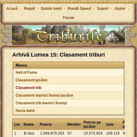
Acasă
-
Reguli
-
Datele lumii
-
Rundă Speed
-
Suport
-
Ajutor
-
Forum
Arhivă Lumea 15: Clasament triburi
Meniu
Hall of Fame
Clasament jucător
Clasament trib
Clasament inamici învinși jucător
Clasament trib inamici învinși
Harta lumii
Puncte pe
Puncte
Loc
Nume
Puncte
Membri
Sate
jucător
pe sat
1
B-Sea
1
.
009
.
879
.
203
67
15
.
072
.
824
109
.
119
9
.
255