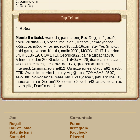
parintelem
Rex Dog
Top Triburi
B-Sea
Membrii tribului:
wandda, parintelem, Rex Dog, iza1, era9,
rio30, cristina350, Noctis, malis adi, Mefisto., georgybosss,
xXdragoshulXx, Finochio, roxi85, ady16can, Say Yes Smoke,
gabi gara, livdana, Kutulu, malin2001, MOONLIGHT 1, adrian
64, KILL3R19, COMETEI, Georgica22, caine turbat, tap79,
A.Irinel, medem20, Bluebella, ThEGaMe20, ibanica, melecciu,
wix1, omuciclam, lucifer82, dac123, greenruxa, turcu m,
intersect, 1nsigna, sorynell12, Osmoza jones, claudia82, usob,
TZIK, Awex, bullterrier1, sebiy, Arg@ntes, TOMASA2, 2507,
sev2000, Volkodav cel mare, kidLukas, gaby7, january, inelus,
muresanmihai, Gollum123, costin 70, stefan43, artos, stefanluc,
loz-in-plic, DonCafee, farao
Joc
Comunitate
Reguli
Forum
Hall of Fame
Instagram
Setările lumii
Facebook
Statistici
Discord