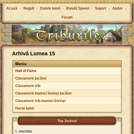
Acasă
-
Reguli
-
Datele lumii
-
Rundă Speed
-
Suport
-
Ajutor
-
Forum
Arhivă Lumea 15
Meniu
Hall of Fame
Clasament jucător
Clasament trib
Clasament inamici învinși jucător
Clasament trib inamici învinși
Harta lumii
Top Jucători
wandda