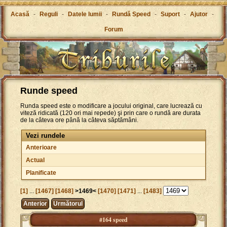
Acasă
-
Reguli
-
Datele lumii
-
Rundă Speed
-
Suport
-
Ajutor
-
Forum
Runde speed
Runda speed este o modificare a jocului original, care lucrează cu
viteză ridicată (120 ori mai repede) şi prin care o rundă are durata
de la câteva ore până la câteva săptămâni.
Vezi rundele
Anterioare
Actual
Planificate
[1]
...
[1467]
[1468]
>1469<
[1470]
[1471]
...
[1483]
Anterior
Următorul
#164 speed