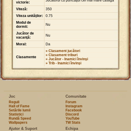
Jucatorul cu punctajul cel mai mare castiga
victorie:
Viteză:
350
Viteza unităţilor:
0.75
Modul de
Nu
dormit:
Jucător de
Nu
vacanţă:
Moral:
Da
» Clasament jucători
» Clasament triburi
Clasamente
» Jucător - Inamici învinşi
» Trib - Inamici învinşi
Joc
Comunitate
Reguli
Forum
Hall of Fame
Instagram
Setările lumii
Facebook
Statistici
Discord
Rundă Speed
YouTube
Wallpapers
TW Stats
Ajutor & Suport
Echipa