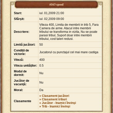
#163 speed
Start:
iul. 01,2009 21:00
Sfârşit:
iul. 02,2009 09:00
Viteza 400, Limita de membrii in trib 5, Fara
Camera de arme. Atacul intre membrii
Descriere:
tribului se transforma in vizita, Nu se poate
parasi tribul, Suport doar intre membrii
tribului, cost taleri redusi.
Limită jucători:
50
Condiții de
Jucatorul cu punctajul cel mai mare castiga
victorie:
Viteză:
400
Viteza unităţilor:
0.5
Modul de
Nu
dormit:
Jucător de
Nu
vacanţă:
Moral:
Da
» Clasament jucători
» Clasament triburi
Clasamente
» Jucător - Inamici învinşi
» Trib - Inamici învinşi