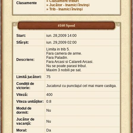
» Clasament triburi
Clasamente
» Jucător - Inamici învinşi
» Trib - Inamici învinşi
#160 Speed
Start:
iun. 28,2009 14:00
Sfârşit:
iun. 29,2009 02:00
Limita in trib 5.
Fara camera de arme.
Fara Paladin.
Descriere:
Fara Arcasi si Calareti Arcasi.
Nu se poate parasi tribul.
Maxim 3 nobili pe sat.
Limită jucători:
75
Condiții de
Jucatorul cu punctajul cel mai mare castiga.
victorie:
Viteză:
400
Viteza unităţilor:
0.8
Modul de
Nu
dormit:
Jucător de
Nu
vacanţă:
Moral:
Da