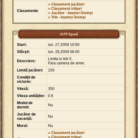
» Clasament jucători
» Clasament triburi
Clasamente
» Jucător - Inamici învinşi
» Trib - Inamici învinşi
#159 Speed
Start:
iun. 27,2009 10:00
Sfârşit:
iun. 28,2009 08:00
Limita in trib 5.
Descriere:
Fara camera de arme.
Limită jucători:
150
Condiții de
victorie:
Viteză:
350
Viteza unităţilor:
0.6
Modul de
Nu
dormit:
Jucător de
Nu
vacanţă:
Moral:
Nu
» Clasament jucători
» Clasament triburi