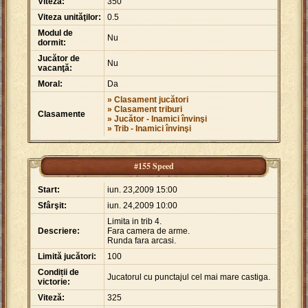
Viteză:
350
Viteza unităţilor:
0.5
Modul de
Nu
dormit:
Jucător de
Nu
vacanţă:
Moral:
Da
» Clasament jucători
» Clasament triburi
Clasamente
» Jucător - Inamici învinşi
» Trib - Inamici învinşi
#155 Speed
Start:
iun. 23,2009 15:00
Sfârşit:
iun. 24,2009 10:00
Limita in trib 4.
Descriere:
Fara camera de arme.
Runda fara arcasi.
Limită jucători:
100
Condiții de
Jucatorul cu punctajul cel mai mare castiga.
victorie:
Viteză:
325