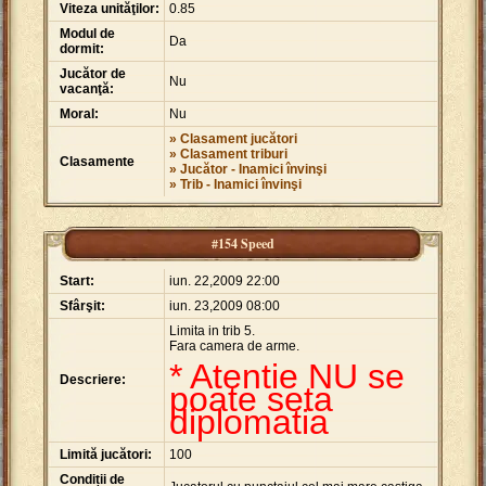
Viteza unităţilor:
0.85
Modul de
Da
dormit:
Jucător de
Nu
vacanţă:
Moral:
Nu
» Clasament jucători
» Clasament triburi
Clasamente
» Jucător - Inamici învinşi
» Trib - Inamici învinşi
#154 Speed
Start:
iun. 22,2009 22:00
Sfârşit:
iun. 23,2009 08:00
Limita in trib 5.
Fara camera de arme.
* Atentie NU se
Descriere:
poate seta
diplomatia
Limită jucători:
100
Condiții de