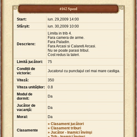
#162 Speed
Start:
iun. 29,2009 14:00
Sfârşit:
iun. 30,2009 10:00
Limita in trib 4.
Fara camera de arme.
Fara Paladin.
Descriere:
Fara Arcasi si Calareti Arcasi.
Nu se poate parasi tribul.
Cost redus la taleri.
Limită jucători:
75
Condiții de
Jucatorul cu punctajul cel mai mare castiga.
victorie:
Viteză:
350
Viteza unităţilor:
0.8
Modul de
Da
dormit:
Jucător de
Da
vacanţă:
Moral:
Da
» Clasament jucători
» Clasament triburi
Clasamente
» Jucător - Inamici învinşi
» Trib - Inamici învinşi