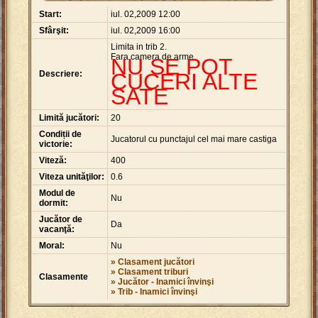
Start:
iul. 02,2009 12:00
Sfârşit:
iul. 02,2009 16:00
Limita in trib 2.
Fara camera de arme.
NU SE POT
Descriere:
CUCERI ALTE
SATE
Limită jucători:
20
Condiții de
Jucatorul cu punctajul cel mai mare castiga
victorie:
Viteză:
400
Viteza unităţilor:
0.6
Modul de
Nu
dormit:
Jucător de
Da
vacanţă:
Moral:
Nu
» Clasament jucători
» Clasament triburi
Clasamente
» Jucător - Inamici învinşi
» Trib - Inamici învinşi