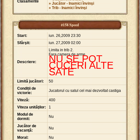
Clasamente
» Jucător - Inamici învinşi
» Trib - Inamici învinşi
#158 Speed
Start:
iun. 26,2009 23:30
Sfârşit:
iun. 27,2009 02:00
Limita in trib 2.
Fara camera de arme.
NU SE POT
Descriere:
CUCERI ALTE
SATE
Limită jucători:
50
Condiții de
Jucatorul cu satul cel mai dezvoltat castiga
victorie:
Viteză:
400
Viteza unităţilor:
1
Modul de
Nu
dormit:
Jucător de
Nu
vacanţă:
Moral:
Nu