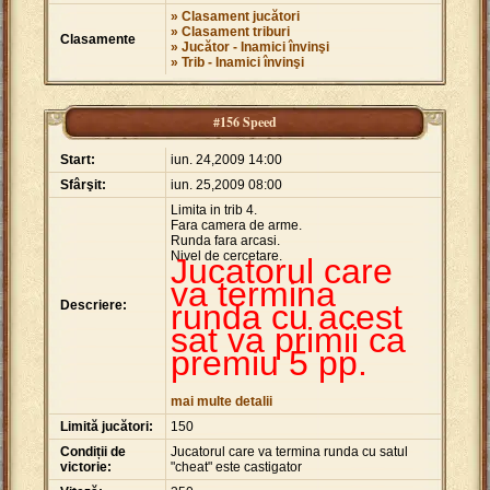
» Clasament jucători
» Clasament triburi
Clasamente
» Jucător - Inamici învinşi
» Trib - Inamici învinşi
#156 Speed
Start:
iun. 24,2009 14:00
Sfârşit:
iun. 25,2009 08:00
Limita in trib 4.
Fara camera de arme.
Runda fara arcasi.
Nivel de cercetare.
Jucatorul care
va termina
Descriere:
runda cu acest
sat va primii ca
premiu 5 pp.
mai multe detalii
Limită jucători:
150
Condiții de
Jucatorul care va termina runda cu satul
victorie:
"cheat" este castigator