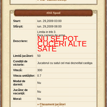
#161 Speed
Start:
iun. 29,2009 03:00
Sfârşit:
iun. 29,2009 08:00
Limita in trib 3.
Fara camera de arme.
NU SE POT
Descriere:
CUCERI ALTE
SATE
Limită jucători:
50
Condiții de
Jucatorul cu satul cel mai dezvoltat castiga
victorie:
Viteză:
300
Viteza unităţilor:
0.7
Modul de
Nu
dormit:
Jucător de
Nu
vacanţă:
Moral:
Nu
» Clasament jucători