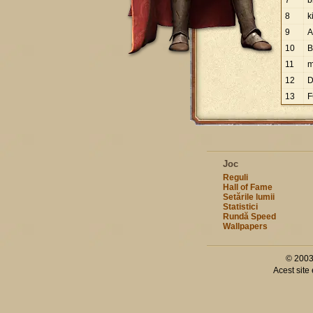
7
b
8
ki
9
10
11
m
12
D
13
F
Joc
Reguli
Hall of Fame
Setările lumii
Statistici
Rundă Speed
Wallpapers
© 2003
Acest site