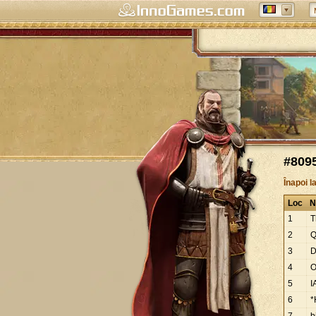
#8095
Înapoi l
Loc
N
1
T
2
Q
3
4
O
5
I
6
*