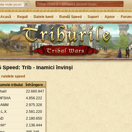
Tribal Wars 2 – urmarea jocului clasic
Mai multe jocuri:
Forge of Empires – Strategie de-a lungul istoriei
Acasă
-
Reguli
-
Datele lumii
-
Rundă Speed
-
Suport
-
Ajutor
-
Forum
Grepolis – Clădește-ți un imperiu în Grecia antică
 Speed: Trib - Inamici învinşi
a rundele speed
umele tribului
Înfrângere
haii!
22
.
660
.
947
IFSHA
4
.
856
.
222
DAMM
2
.
975
.
326
.L.X.
2
.
581
.
220
AD
2
.
180
.
650
HH*
2
.
136
.
444