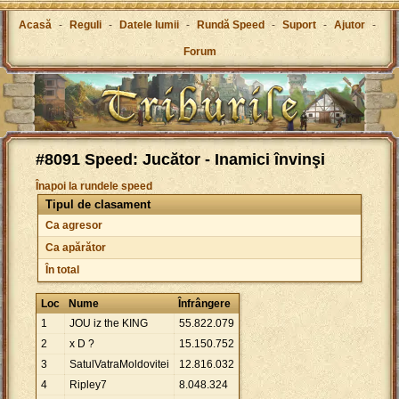
Acasă
-
Reguli
-
Datele lumii
-
Rundă Speed
-
Suport
-
Ajutor
-
Forum
#8091 Speed: Jucător - Inamici învinşi
Înapoi la rundele speed
Tipul de clasament
Ca agresor
Ca apărător
În total
Loc
Nume
Înfrângere
1
JOU iz the KING
55
.
822
.
079
2
x D ?
15
.
150
.
752
3
SatulVatraMoldovitei
12
.
816
.
032
4
Ripley7
8
.
048
.
324