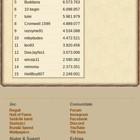
5
Buddana
6
.
573
.
763
6
10 begin
6
.
098
.
957
7
tulei
5
.
961
.
979
8
Cromwell 1599
4
.
889
.
077
9
razvyme91
4
.
534
.
088
10
mikydudes
4
.
472
.
521
11
teo93
3
.
920
.
456
12
DeeJayNo1
3
.
073
.
006
13
winzip11
2
.
590
.
362
14
mimomu
2
.
373
.
351
15
HellBoy807
2
.
249
.
001
Joc
Comunitate
Reguli
Forum
Hall of Fame
Instagram
Setările lumii
Facebook
Statistici
Discord
Rundă Speed
YouTube
Wallpapers
TW Stats
Ajutor & Suport
Echipa