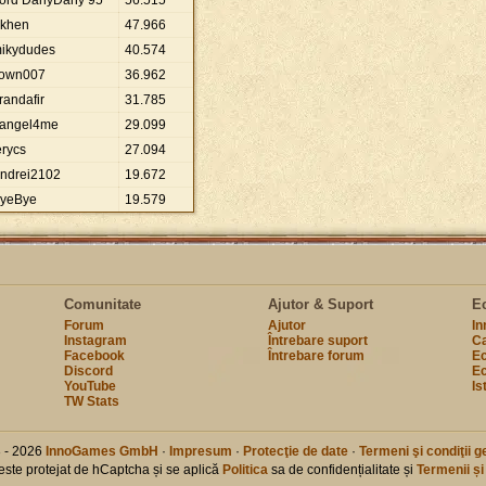
ord DanyDany 95
56
.
515
khen
47
.
966
ikydudes
40
.
574
own007
36
.
962
randafir
31
.
785
angel4me
29
.
099
erycs
27
.
094
ndrei2102
19
.
672
yeBye
19
.
579
Comunitate
Ajutor & Suport
E
Forum
Ajutor
I
Instagram
Întrebare suport
Ca
Facebook
Întrebare forum
Ec
Discord
Ec
YouTube
Is
TW Stats
 - 2026
InnoGames GmbH
·
Impresum
·
Protecţie de date
·
Termeni şi condiţii g
 este protejat de hCaptcha și se aplică
Politica
sa de confidențialitate și
Termenii și