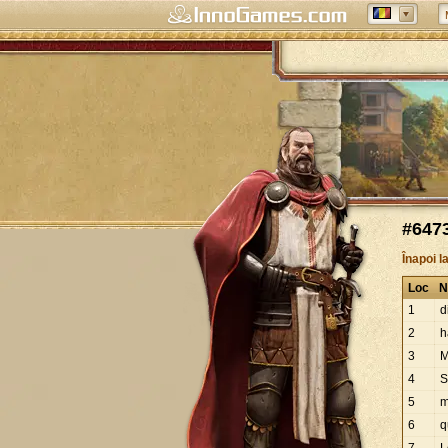
#6473
Înapoi l
Loc
N
1
d
2
h
3
M
4
S
5
m
6
q