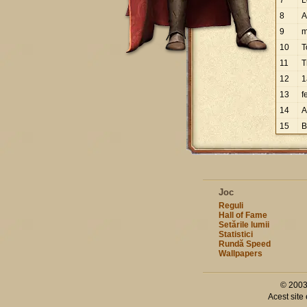
7
L
8
A
9
m
10
T
11
T
12
1
13
f
14
A
15
B
Joc
Reguli
Hall of Fame
Setările lumii
Statistici
Rundă Speed
Wallpapers
© 2003
Acest site