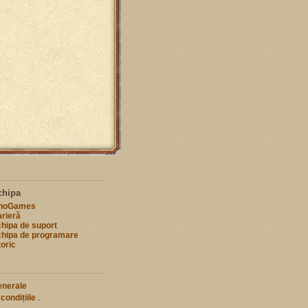
chipa
nnoGames
rieră
hipa de suport
hipa de programare
toric
enerale
 condițiile
.