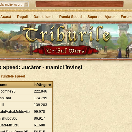
Tribal Wars 2 – urmarea jocului clasic
Mai multe jocuri:
Forge of Empires – Strategie de-a lungul istoriei
Acasă
-
Reguli
-
Datele lumii
-
Rundă Speed
-
Suport
-
Ajutor
-
Forum
Grepolis – Clădește-ți un imperiu în Grecia antică
 Speed: Jucător - Inamici învinşi
a rundele speed
ume
Înfrângere
icomne95
222
.
846
an1bal
174
.
795
illi
139
.
203
atulVatraMoldovitei
99
.
978
ishuboy06
86
.
917
uad-Micutzu
61
.
688