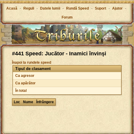
Acasă
-
Reguli
-
Datele lumii
-
Rundă Speed
-
Suport
-
Ajutor
-
Forum
#441 Speed: Jucător - Inamici învinşi
Înapoi la rundele speed
Tipul de clasament
Ca agresor
Ca apărător
În total
Loc
Nume
Înfrângere