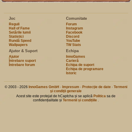
Joc
Comunitate
Reguli
Forum
Hall of Fame
Instagram
Setările lumii
Facebook
Statistici
Discord
Rundă Speed
YouTube
Wallpapers
TW Stats
Ajutor & Suport
Echipa
Ajutor
InnoGames
Întrebare suport
Carieră
Întrebare forum
Echipa de suport
Echipa de programare
Istoric
© 2003 - 2026
InnoGames GmbH
·
Impresum
·
Protecţie de date
·
Termeni
şi condiţii generale
Acest site este protejat de hCaptcha și se aplică
Politica
sa de
confidențialitate și
Termenii și condițiile
.