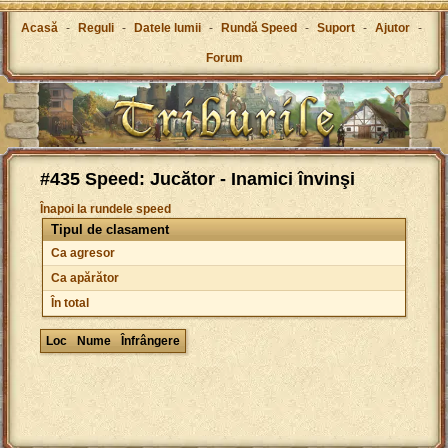
Acasă
-
Reguli
-
Datele lumii
-
Rundă Speed
-
Suport
-
Ajutor
-
Forum
#435 Speed: Jucător - Inamici învinşi
Înapoi la rundele speed
Tipul de clasament
Ca agresor
Ca apărător
În total
Loc
Nume
Înfrângere