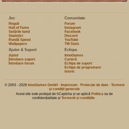
Joc
Comunitate
Reguli
Forum
Hall of Fame
Instagram
Setările lumii
Facebook
Statistici
Discord
Rundă Speed
YouTube
Wallpapers
TW Stats
Ajutor & Suport
Echipa
Ajutor
InnoGames
Întrebare suport
Carieră
Întrebare forum
Echipa de suport
Echipa de programare
Istoric
© 2003 - 2026
InnoGames GmbH
·
Impresum
·
Protecţie de date
·
Termeni
şi condiţii generale
Acest site este protejat de hCaptcha și se aplică
Politica
sa de
confidențialitate și
Termenii și condițiile
.