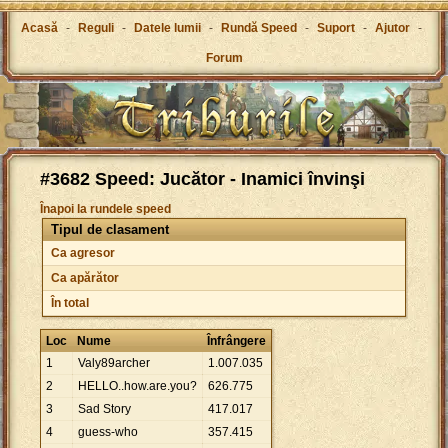
Acasă
-
Reguli
-
Datele lumii
-
Rundă Speed
-
Suport
-
Ajutor
-
Forum
#3682 Speed: Jucător - Inamici învinşi
Înapoi la rundele speed
Tipul de clasament
Ca agresor
Ca apărător
În total
Loc
Nume
Înfrângere
1
Valy89archer
1
.
007
.
035
2
HELLO..how.are.you?
626
.
775
3
Sad Story
417
.
017
4
guess-who
357
.
415