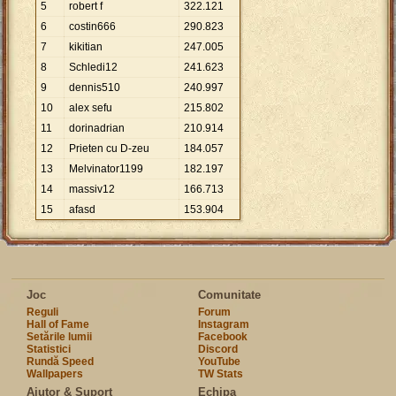
5
robert f
322
.
121
6
costin666
290
.
823
7
kikitian
247
.
005
8
Schledi12
241
.
623
9
dennis510
240
.
997
10
alex sefu
215
.
802
11
dorinadrian
210
.
914
12
Prieten cu D-zeu
184
.
057
13
Melvinator1199
182
.
197
14
massiv12
166
.
713
15
afasd
153
.
904
Joc
Comunitate
Reguli
Forum
Hall of Fame
Instagram
Setările lumii
Facebook
Statistici
Discord
Rundă Speed
YouTube
Wallpapers
TW Stats
Ajutor & Suport
Echipa