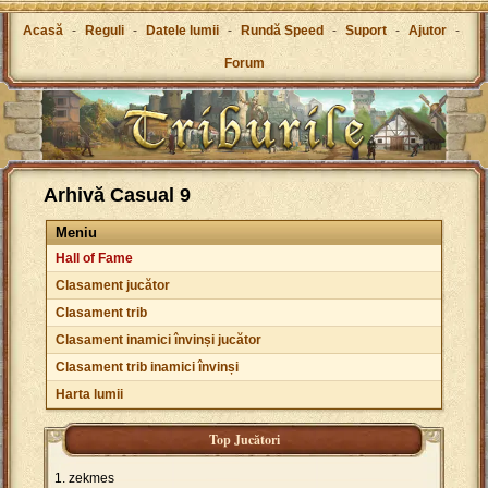
Acasă
-
Reguli
-
Datele lumii
-
Rundă Speed
-
Suport
-
Ajutor
-
Forum
Arhivă Casual 9
Meniu
Hall of Fame
Clasament jucător
Clasament trib
Clasament inamici învinși jucător
Clasament trib inamici învinși
Harta lumii
Top Jucători
zekmes