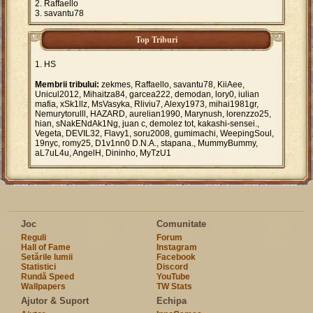
Raffaello
savantu78
Top Triburi
HS
Membrii tribului:
zekmes, Raffaello, savantu78, KiiAee,
Unicul2012, Mihaitza84, garcea222, demodan, lory0, iulian
mafia, xSk1llz, MsVasyka, Rliviu7, Alexy1973, mihai1981gr,
Nemurytorulll, HAZARD, aurelian1990, Marynush, lorenzzo25,
hian, sNakENdAk1Ng, juan c, demolez tot, kakashi-sensei.,
Vegeta, DEVIL32, Flavy1, soru2008, gumimachi, WeepingSoul,
19nyc, romy25, D1v1nn0 D.N.A., stapana., MummyBummy,
aL7uL4u, AngelH, Dininho, MyTzU1
Joc
Comunitate
Reguli
Forum
Hall of Fame
Instagram
Setările lumii
Facebook
Statistici
Discord
Rundă Speed
YouTube
Wallpapers
TW Stats
Ajutor & Suport
Echipa