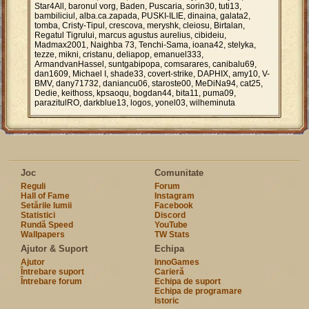
Star4All, baronul vorg, Baden, Puscaria, sorin30, tuti13,
bambiliciul, alba.ca.zapada, PUSKI-ILIE, dinaina, galata2,
tomba, Cristy-Tipul, crescova, meryshk, cleiosu, Birtalan,
Regatul Tigrului, marcus agustus aurelius, cibideiu,
Madmax2001, Naighba 73, Tenchi-Sama, ioana42, stelyka,
tezze, mikni, cristanu, deliapop, emanuel333,
ArmandvanHassel, suntgabipopa, comsarares, canibalu69,
dan1609, Michael I, shade33, covert-strike, DAPHIX, amy10, V-
BMV, dany71732, daniancu06, staroste00, MeDiNa94, cat25,
Dedie, keithoss, kpsaoqu, bogdan44, bita11, puma09,
parazitulRO, darkblue13, logos, yonel03, wilheminuta
Joc
Comunitate
Reguli
Forum
Hall of Fame
Instagram
Setările lumii
Facebook
Statistici
Discord
Rundă Speed
YouTube
Wallpapers
TW Stats
Ajutor & Suport
Echipa
Ajutor
InnoGames
Întrebare suport
Carieră
Întrebare forum
Echipa de suport
Echipa de programare
Istoric