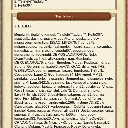
**stelele**iadului**
PeJo307
Top Triburi
DIABLO
Membrii tribului:
drkangel, **stelele**iadului**, PeJo307,
asiaticul1, dasimo, maya w, Lupt@torul, puska, profucv,
monstrobar, tentu liviu, ISSAC, MITZA70, Tiberius75,
deliaosepciuc, maruskk, hashimoto, rijkaard, stapina, corandra,
dariusha, tamina, sisici, priceputul67, superpandev,
generalisimo, redknight, DEMOGLADIATORUL, Nokki,
Drag@lash, garfilida, allexzandra, rian, Rumburk,
MERCENARUL79, arkaan, theodon, Martial, Poplacu, m0ndy,
Soluna, Geronnimo, isabel0, xoy73, KHAO, dilita, Arii, THE
WEREWOLF, yoghin, quercus, taparo, burghaus, TIBI LTL,
Cocosaride, Lamb Of God, haggard34, MArtyneel, MM13,
pirtulala, rocca forte, newsunrise, florinpetria, melesmeles, ryde,
simina M, Laura34215, cezarino, tucuxenia, pfla, ocna sibiu,
ludovicnapoleon, luptatorul veteran, fleron21, Lucifer cel Viteaz,
Rey91, disuciu, cristi stelistul, yato72, Dunraful, shhoker,
flavy77, twitch, 300646, best4him, catapen, ben21, dumiss,
vixlg, Fisk, Id3m 1, Bultazar, sLmT, bilimil, Angel of Terror,
2best4u, dontutysson, andreynho1266, misterio 73, BDLF,
Camicadze, rufay2003, vartopeanu, -=CuLiTa=-, cosmin-traian,
Ezichel Rage, bulgarus, Aureol, alinus333, Jet-Li, cecene, fcrisu,
cuionut, Sir-liviu, ct69sri, nakuku, le00iplm, cybrebok,
legendarul83, Pache20, Akysha, lunetistul ok, TheDevil07,
CRIVAR, Nathasa, Sir Nicu, luky3, io0nutzz, Naruto Uzumaki1,
Clanu lu Motanu, Mach5, Francesco Rossy, DJ-alkayda,