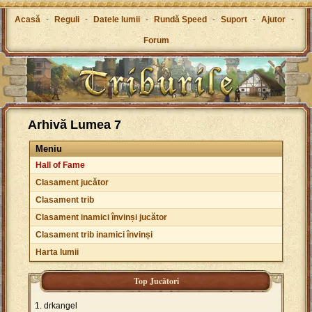
Acasă
-
Reguli
-
Datele lumii
-
Rundă Speed
-
Suport
-
Ajutor
-
Forum
Arhivă Lumea 7
Meniu
Hall of Fame
Clasament jucător
Clasament trib
Clasament inamici învinși jucător
Clasament trib inamici învinși
Harta lumii
Top Jucători
drkangel