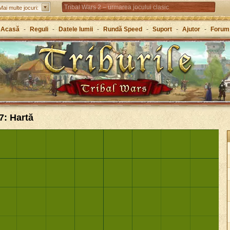
Tribal Wars 2 – urmarea jocului clasic
Mai multe jocuri:
Forge of Empires – Strategie de-a lungul istoriei
Acasă
-
Reguli
-
Datele lumii
-
Rundă Speed
-
Suport
-
Ajutor
-
Forum
Grepolis – Clădește-ți un imperiu în Grecia antică
7: Hartă