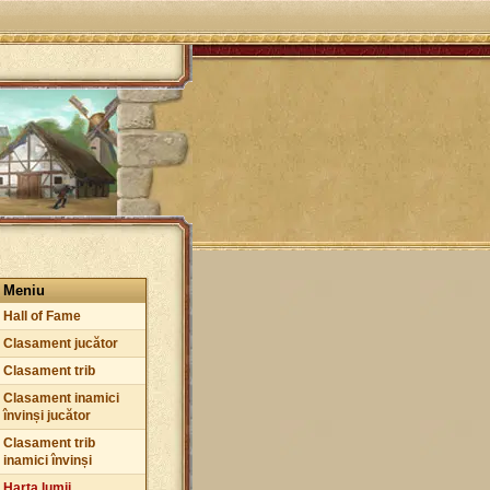
Meniu
Hall of Fame
Clasament jucător
Clasament trib
Clasament inamici
învinși jucător
Clasament trib
inamici învinși
Harta lumii