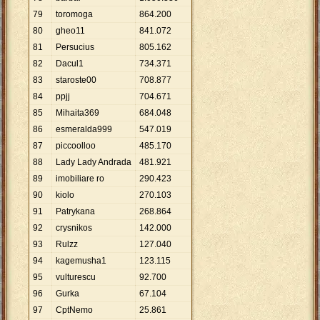
79
toromoga
864
.
200
80
gheo11
841
.
072
81
Persucius
805
.
162
82
Dacul1
734
.
371
83
staroste00
708
.
877
84
ppjj
704
.
671
85
Mihaita369
684
.
048
86
esmeralda999
547
.
019
87
piccoolloo
485
.
170
88
Lady Lady Andrada
481
.
921
89
imobiliare ro
290
.
423
90
kiolo
270
.
103
91
Patrykana
268
.
864
92
crysnikos
142
.
000
93
Rulzz
127
.
040
94
kagemusha1
123
.
115
95
vulturescu
92
.
700
96
Gurka
67
.
104
97
CptNemo
25
.
861