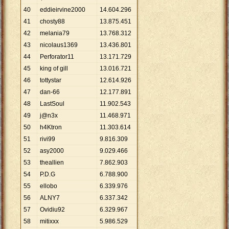
40
eddieirvine2000
14
.
604
.
296
41
chosty88
13
.
875
.
451
42
melania79
13
.
768
.
312
43
nicolaus1369
13
.
436
.
801
44
Perforator11
13
.
171
.
729
45
king of gill
13
.
016
.
721
46
tottystar
12
.
614
.
926
47
dan-66
12
.
177
.
891
48
LastSoul
11
.
902
.
543
49
j@n3x
11
.
468
.
971
50
h4Ktron
11
.
303
.
614
51
rivi99
9
.
816
.
309
52
asy2000
9
.
029
.
466
53
theallien
7
.
862
.
903
54
P.D.G
6
.
788
.
900
55
ellobo
6
.
339
.
976
56
ALNY7
6
.
337
.
342
57
Ovidiu92
6
.
329
.
967
58
mitixxx
5
.
986
.
529