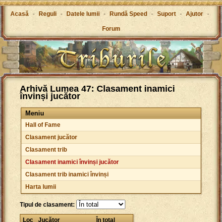
Acasă
-
Reguli
-
Datele lumii
-
Rundă Speed
-
Suport
-
Ajutor
-
Forum
Arhivă Lumea 47: Clasament inamici
învinși jucător
Meniu
Hall of Fame
Clasament jucător
Clasament trib
Clasament inamici învinși jucător
Clasament trib inamici învinși
Harta lumii
Tipul de clasament:
Loc
Jucător
În total