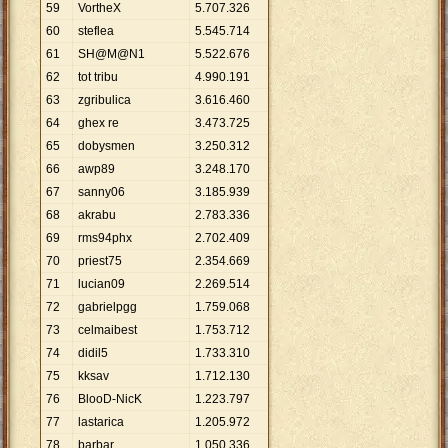
59
VortheX
5
.
707
.
326
60
steflea
5
.
545
.
714
61
SH@M@N1
5
.
522
.
676
62
tot tribu
4
.
990
.
191
63
zgribulica
3
.
616
.
460
64
ghex re
3
.
473
.
725
65
dobysmen
3
.
250
.
312
66
awp89
3
.
248
.
170
67
sanny06
3
.
185
.
939
68
akrabu
2
.
783
.
336
69
rms94phx
2
.
702
.
409
70
priest75
2
.
354
.
669
71
lucian09
2
.
269
.
514
72
gabrielpgg
1
.
759
.
068
73
celmaibest
1
.
753
.
712
74
didil5
1
.
733
.
310
75
kksav
1
.
712
.
130
76
BlooD-NicK
1
.
223
.
797
77
lastarica
1
.
205
.
972
78
barbar
1
.
050
.
336