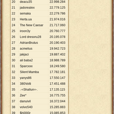
20
deacu35
22
.
998
.
284
21
jadorealex
22
.
779
.
125
22
semaka
22
.
279
.
786
23
Herta.ua
21
.
974
.
016
24
The New Caesar
21
.
717
.
060
25
iroon3y
20
.
760
.
777
26
Lord dresoru28
20
.
195
.
078
27
AdrianBrutus
20
.
190
.
403
28
acmelius
19
.
942
.
723
29
jakjaci
19
.
887
.
402
30
ali baba2
18
.
988
.
789
31
Sparcxxx
18
.
249
.
580
32
Silent Mamba
17
.
782
.
181
33
yanys86
17
.
550
.
147
34
380Volti
17
.
451
.
488
35
.-=Shallun=-.
17
.
135
.
115
36
Zee*
16
.
775
.
755
37
danuivil
16
.
372
.
044
38
volvo540
15
.
285
.
883
39
$h00t3r
15
.
085
.
853