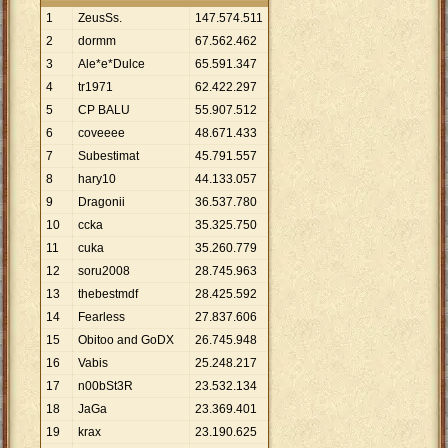
1
ZeusSs.
147
.
574
.
511
2
dormm
67
.
562
.
462
3
Ale*e*Dulce
65
.
591
.
347
4
tr1971
62
.
422
.
297
5
CP BALU
55
.
907
.
512
6
coveeee
48
.
671
.
433
7
Subestimat
45
.
791
.
557
8
hary10
44
.
133
.
057
9
Dragonii
36
.
537
.
780
10
ccka
35
.
325
.
750
11
cuka
35
.
260
.
779
12
soru2008
28
.
745
.
963
13
thebestmdf
28
.
425
.
592
14
Fearless
27
.
837
.
606
15
Obitoo and GoDX
26
.
745
.
948
16
Vabis
25
.
248
.
217
17
n00bSt3R
23
.
532
.
134
18
JaGa
23
.
369
.
401
19
krax
23
.
190
.
625