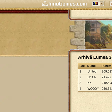
Arhivă Lumea 36
Loc
Nume
Puncte
1
United
369
.
01
2
Unit.A
21
.
492
.
3
KK
2
.
055
.
4
4
WOODY
950
.
34