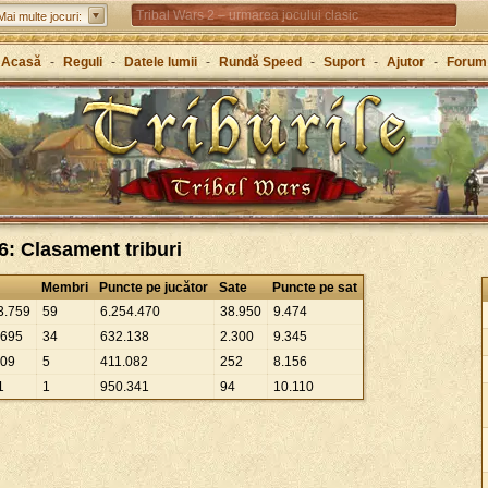
Tribal Wars 2 – urmarea jocului clasic
Mai multe jocuri:
Forge of Empires – Strategie de-a lungul istoriei
Acasă
-
Reguli
-
Datele lumii
-
Rundă Speed
-
Suport
-
Ajutor
-
Forum
Grepolis – Clădește-ți un imperiu în Grecia antică
: Clasament triburi
Membri
Puncte pe jucător
Sate
Puncte pe sat
3
.
759
59
6
.
254
.
470
38
.
950
9
.
474
695
34
632
.
138
2
.
300
9
.
345
09
5
411
.
082
252
8
.
156
1
1
950
.
341
94
10
.
110