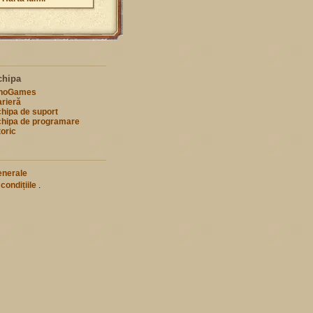
chipa
nnoGames
rieră
hipa de suport
hipa de programare
toric
enerale
 condițiile
.