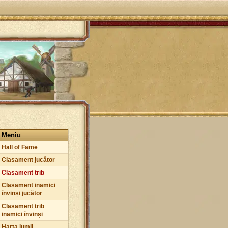
Meniu
Hall of Fame
Clasament jucător
Clasament trib
Clasament inamici
învinși jucător
Clasament trib
inamici învinși
Harta lumii