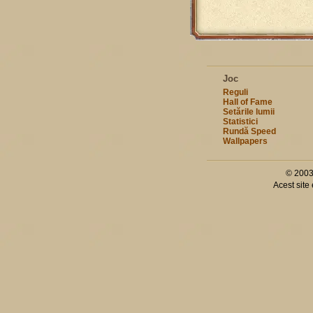
Joc
Reguli
Hall of Fame
Setările lumii
Statistici
Rundă Speed
Wallpapers
© 2003
Acest site