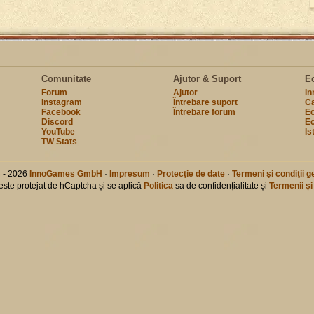
Comunitate
Ajutor & Suport
E
Forum
Ajutor
I
Instagram
Întrebare suport
Ca
Facebook
Întrebare forum
Ec
Discord
Ec
YouTube
Is
TW Stats
 - 2026
InnoGames GmbH
·
Impresum
·
Protecţie de date
·
Termeni şi condiţii g
 este protejat de hCaptcha și se aplică
Politica
sa de confidențialitate și
Termenii și