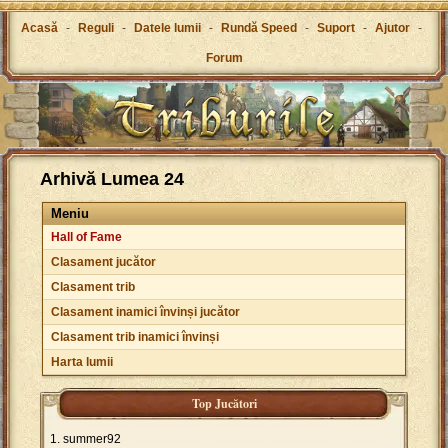
Acasă
-
Reguli
-
Datele lumii
-
Rundă Speed
-
Suport
-
Ajutor
-
Forum
Arhivă Lumea 24
Meniu
Hall of Fame
Clasament jucător
Clasament trib
Clasament inamici învinși jucător
Clasament trib inamici învinși
Harta lumii
Top Jucători
summer92