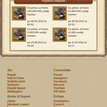
Stăpânul câmpului
Ca primul, ai învins
Ca primul, ai învins
100.000.000 unităţi
25.000.000 unităţi
inamice
inamice
pe 09.01.2012 la
pe 06.09.2011 la
00:03
15:53
Ca primul, ai învins
Ca primul, ai învins
5.000.000 unităţi
10.000 unităţi
inamice
inamice
pe 15.06.2011 la
pe 11.03.2011 la
03:19
14:17
Joc
Comunitate
Reguli
Forum
Hall of Fame
Instagram
Setările lumii
Facebook
Statistici
Discord
Rundă Speed
YouTube
Wallpapers
TW Stats
Ajutor & Suport
Echipa
Ajutor
InnoGames
Întrebare suport
Carieră