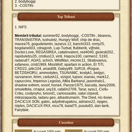
bodyboggi
-COSTIN-
Top Triburi
NiFS
Membrii tribului:
summer92, bodyboggi, -COSTIN-, bbaress,
TRANSNISTRIA, lushuletz, Hungry Wolf, chip de drac,
macea76, gogudelamin, lazarus 12, banchi333, romy25,
bogdaneli03, cdragosh, Lup-Turbat, flubberik, v@sile,
Doctor.Love, REGASIREA, catalinvaleni, red4040, giulesti202,
rapiduletzu35, cristius13, vinti, Hapciu100, carmen2, 5193,
radaru87, AGAS, schich, WildMan, micmic11, Stratovarius,
xxfanexx, cristi1969, MissWolf, spartani in action, El TiTi,
CRD22, pitic104, anaid08, Gabyy89, SzR18, rRogue,
BETZISHORU, ammodytes, TSUNAMIC, kostyk1, belgyc,
razvaneon, llmm, cartush11, vizigot, lupsor, ioanas, mark12,
capuccino, Imperius Legolas, Attila Barbarul, jasonhalo1,
shadow extrem, sosof, horia4, Panzer1975, bacuda, dany2006,
omuletbila, crrapul, yxy18, catalin2709, Tarar, sysu1, Ciofu-
Criku, costynyho, tvnord1, carlossastre, satul cirpesti,
miksizapacita, ladaru geo, albastrumarin, The Died, nic-boier,
DACICUX SON, gabic, adydistrugatoru, adriano22, ripgeo,
istyles, DACICUX PAX, nicu78, baiat75, puiutu83, dan-tank,
Fairytale.
Cuceritor
Ai cucerit 1000 sate
Ai cucerit 500 sate