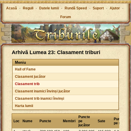
Acasă
-
Reguli
-
Datele lumii
-
Rundă Speed
-
Suport
-
Ajutor
-
Forum
Arhivă Lumea 23: Clasament triburi
Meniu
Hall of Fame
Clasament jucător
Clasament trib
Clasament inamici învinși jucător
Clasament trib inamici învinși
Harta lumii
Puncte
Puncte
Loc
Nume
Puncte
Membri
pe
Sate
pe sat
jucător