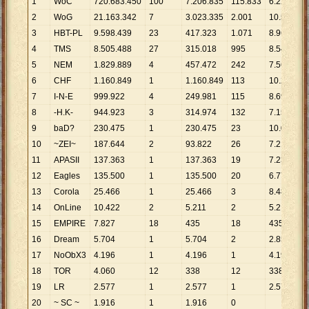
1
WoC
720
.
683
.
450
100
7
.
206
.
835
115
.
833
6
.
222
2
WoG
21
.
163
.
342
7
3
.
023
.
335
2
.
001
10
.
576
3
HBT-PL
9
.
598
.
439
23
417
.
323
1
.
071
8
.
962
4
TMS
8
.
505
.
488
27
315
.
018
995
8
.
548
5
NEM
1
.
829
.
889
4
457
.
472
242
7
.
562
6
CHF
1
.
160
.
849
1
1
.
160
.
849
113
10
.
273
7
I-N-E
999
.
922
4
249
.
981
115
8
.
695
8
-H.K-
944
.
923
3
314
.
974
132
7
.
159
9
baD?
230
.
475
1
230
.
475
23
10
.
021
10
~ZEI~
187
.
644
2
93
.
822
26
7
.
217
11
APASII
137
.
363
1
137
.
363
19
7
.
230
12
Eagles
135
.
500
1
135
.
500
20
6
.
775
13
Corola
25
.
466
1
25
.
466
3
8
.
489
14
OnLine
10
.
422
2
5
.
211
2
5
.
211
15
EMPIRE
7
.
827
18
435
18
435
16
Dream
5
.
704
1
5
.
704
2
2
.
852
17
NoObX3
4
.
196
1
4
.
196
1
4
.
196
18
TOR
4
.
060
12
338
12
338
19
LR
2
.
577
1
2
.
577
1
2
.
577
20
~ SC ~
1
.
916
1
1
.
916
0