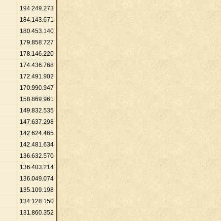
194
.
249
.
273
184
.
143
.
671
180
.
453
.
140
179
.
858
.
727
178
.
146
.
220
174
.
436
.
768
172
.
491
.
902
170
.
990
.
947
158
.
869
.
961
149
.
832
.
535
147
.
637
.
298
142
.
624
.
465
142
.
481
.
634
136
.
632
.
570
136
.
403
.
214
136
.
049
.
074
135
.
109
.
198
134
.
128
.
150
131
.
860
.
352