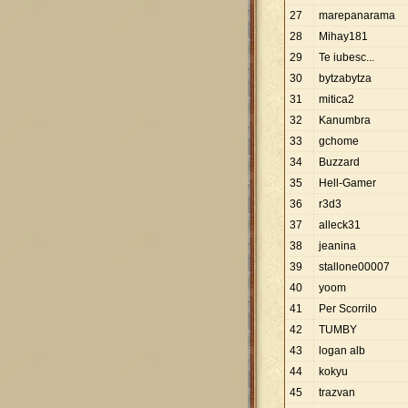
27
marepanarama
28
Mihay181
29
Te iubesc...
30
bytzabytza
31
mitica2
32
Kanumbra
33
gchome
34
Buzzard
35
Hell-Gamer
36
r3d3
37
alleck31
38
jeanina
39
stallone00007
40
yoom
41
Per Scorrilo
42
TUMBY
43
logan alb
44
kokyu
45
trazvan