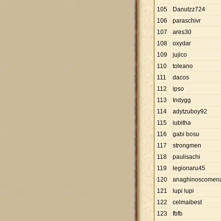
105
Danutzz724
106
paraschivr
107
ares30
108
oxydar
109
jujico
110
toleano
111
dacos
112
ipso
113
Indygg
114
adytzuboy92
115
iubitha
116
gabi bosu
117
strongmen
118
paulisachi
119
legionaru45
120
anaghinoscomen
121
lupi lupi
122
celmaibest
123
fbfb