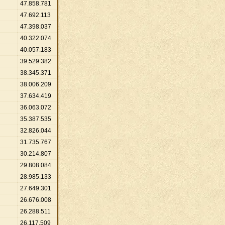
47
.
858
.
781
47
.
692
.
113
47
.
398
.
037
40
.
322
.
074
40
.
057
.
183
39
.
529
.
382
38
.
345
.
371
38
.
006
.
209
37
.
634
.
419
36
.
063
.
072
35
.
387
.
535
32
.
826
.
044
31
.
735
.
767
30
.
214
.
807
29
.
808
.
084
28
.
985
.
133
27
.
649
.
301
26
.
676
.
008
26
.
288
.
511
26
.
117
.
509