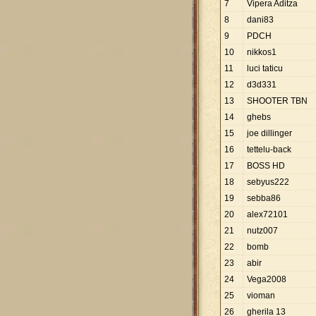
7
Vipera Aditza
8
dani83
9
PDCH
10
nikkos1
11
luci taticu
12
d3d331
13
SHOOTER TBN
14
ghebs
15
joe dillinger
16
tettelu-back
17
BOSS HD
18
sebyus222
19
sebba86
20
alex72101
21
nutz007
22
bomb
23
abir
24
Vega2008
25
vioman
26
gherila 13