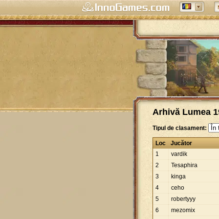
Arhivă Lumea 19
Tipul de clasament:
Loc
Jucător
1
vardik
2
Tesaphira
3
kinga
4
ceho
5
robertyyy
6
mezomix