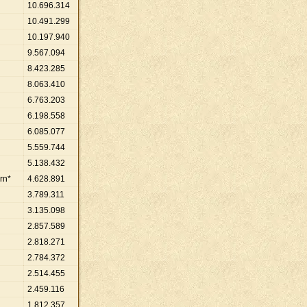
10
.
696
.
314
10
.
491
.
299
10
.
197
.
940
9
.
567
.
094
8
.
423
.
285
8
.
063
.
410
6
.
763
.
203
6
.
198
.
558
6
.
085
.
077
5
.
559
.
744
5
.
138
.
432
ern*
4
.
628
.
891
3
.
789
.
311
3
.
135
.
098
2
.
857
.
589
2
.
818
.
271
2
.
784
.
372
2
.
514
.
455
2
.
459
.
116
1
.
812
.
357