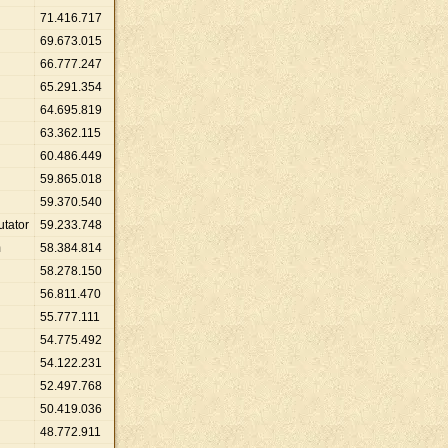
71
.
416
.
717
69
.
673
.
015
66
.
777
.
247
65
.
291
.
354
64
.
695
.
819
63
.
362
.
115
60
.
486
.
449
59
.
865
.
018
59
.
370
.
540
utator
59
.
233
.
748
m
58
.
384
.
814
58
.
278
.
150
56
.
811
.
470
55
.
777
.
111
54
.
775
.
492
54
.
122
.
231
52
.
497
.
768
50
.
419
.
036
48
.
772
.
911