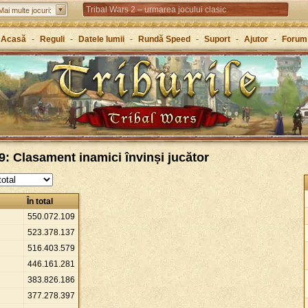
Tribal Wars 2 – urmarea jocului clasic
Mai multe jocuri:
Forge of Empires – Strategie de-a lungul istoriei
Acasă
-
Reguli
-
Datele lumii
-
Rundă Speed
-
Suport
-
Ajutor
-
Forum
Grepolis – Clădește-ți un imperiu în Grecia antică
: Clasament inamici învinși jucător
În total
550
.
072
.
109
523
.
378
.
137
516
.
403
.
579
446
.
161
.
281
383
.
826
.
186
377
.
278
.
397