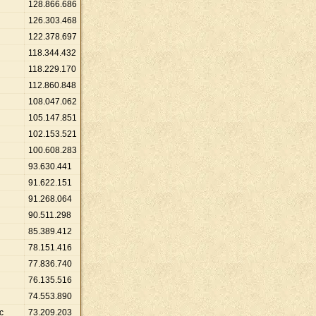
128
.
866
.
686
126
.
303
.
468
122
.
378
.
697
118
.
344
.
432
118
.
229
.
170
112
.
860
.
848
108
.
047
.
062
105
.
147
.
851
102
.
153
.
521
100
.
608
.
283
93
.
630
.
441
91
.
622
.
151
91
.
268
.
064
90
.
511
.
298
85
.
389
.
412
78
.
151
.
416
77
.
836
.
740
76
.
135
.
516
74
.
553
.
890
c
73
.
209
.
203