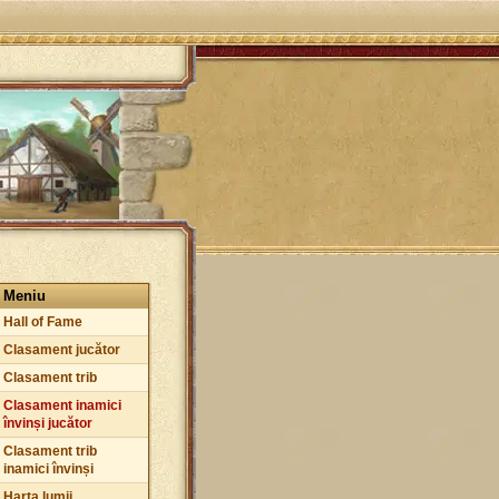
Meniu
Hall of Fame
Clasament jucător
Clasament trib
Clasament inamici
învinși jucător
Clasament trib
inamici învinși
Harta lumii