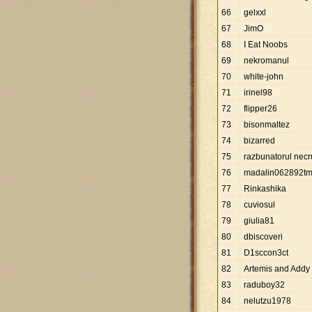
66
gelxxl
67
JimO
68
I Eat Noobs
69
nekromanul
70
white-john
71
irinel98
72
flipper26
73
bisonmaltez
74
bizarred
75
razbunatorul necr
76
madalin062892t
77
Rinkashika
78
cuviosul
79
giulia81
80
dbiscoveri
81
D1sccon3ct
82
Artemis and Addy
83
raduboy32
84
nelutzu1978