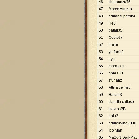
46
ciupanezu75
47
Marco Aurelio
48
adriansuperstar
49
ilie6
50
batall35
51
Costy67
52
nailui
53
yo-fan12
54
uyut
55
mara27cr
56
oprea00
57
zfurianz
58
Attilla cel mic
59
Hasan3
60
claudiu calipso
61
stavrosBB
62
dolu3
63
eddieirvine2000
64
IdolMan
65
MaSoN DarkMagi