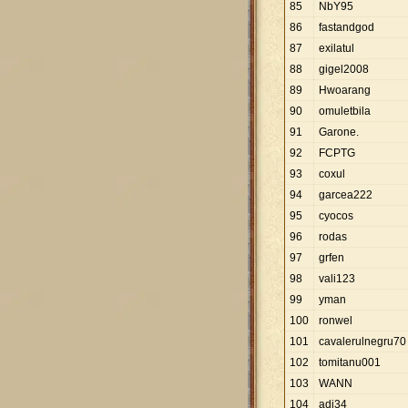
85
NbY95
86
fastandgod
87
exilatul
88
gigel2008
89
Hwoarang
90
omuletbila
91
Garone.
92
FCPTG
93
coxul
94
garcea222
95
cyocos
96
rodas
97
grfen
98
vali123
99
yman
100
ronwel
101
cavalerulnegru70
102
tomitanu001
103
WANN
104
adi34