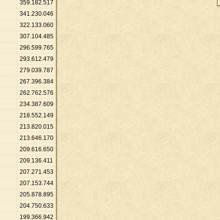
359
.
182
.
517
341
.
230
.
046
322
.
133
.
060
307
.
104
.
485
296
.
599
.
765
293
.
612
.
479
279
.
039
.
787
267
.
396
.
384
262
.
762
.
576
234
.
387
.
609
218
.
552
.
149
213
.
820
.
015
213
.
646
.
170
209
.
616
.
650
209
.
136
.
411
207
.
271
.
453
207
.
153
.
744
205
.
878
.
895
204
.
750
.
633
199
.
366
.
942