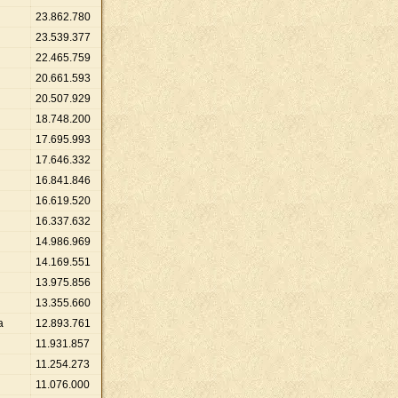
23
.
862
.
780
23
.
539
.
377
22
.
465
.
759
20
.
661
.
593
20
.
507
.
929
18
.
748
.
200
17
.
695
.
993
17
.
646
.
332
16
.
841
.
846
16
.
619
.
520
16
.
337
.
632
14
.
986
.
969
14
.
169
.
551
13
.
975
.
856
13
.
355
.
660
a
12
.
893
.
761
11
.
931
.
857
11
.
254
.
273
11
.
076
.
000