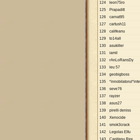
124
leon75ro
125
Prapaditt
126
carnat95
127
cartush11
128
califeanu
129
to14all
130
asukiller
131
iamil
132
rAnLoRansDy
133
leu 57
134
geobigboss
135
*innobilatorul*int
136
seve76
137
rayzer
138
asus27
139
pirelli deniss
140
Xenocide
141
smok3crack
142
Legolas Elfu
143
Capitanu Rex