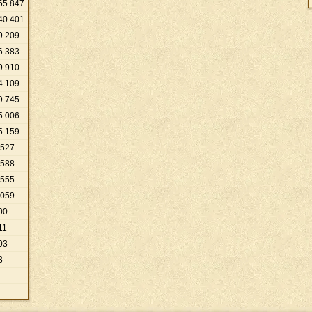
65
.
847
40
.
401
9
.
209
6
.
383
9
.
910
4
.
109
9
.
745
5
.
006
5
.
159
527
588
555
059
00
11
03
3