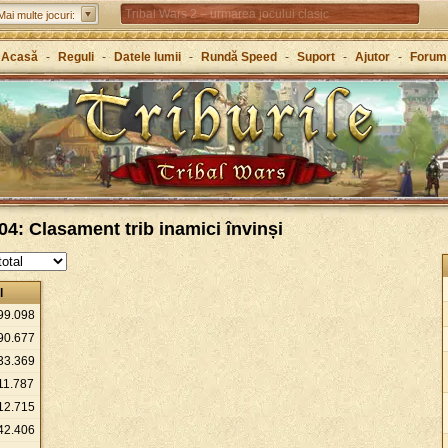
Tribal Wars 2 – urmarea jocului clasic
Mai multe jocuri:
Forge of Empires – Strategie de-a lungul istoriei
Acasă
-
Reguli
-
Datele lumii
-
Rundă Speed
-
Suport
-
Ajutor
-
Forum
Grepolis – Clădește-ți un imperiu în Grecia antică
4: Clasament trib inamici învinși
l
99
.
098
90
.
677
33
.
369
11
.
787
12
.
715
42
.
406