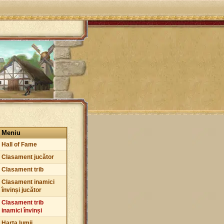
Meniu
Hall of Fame
Clasament jucător
Clasament trib
Clasament inamici
învinși jucător
Clasament trib
inamici învinși
Harta lumii