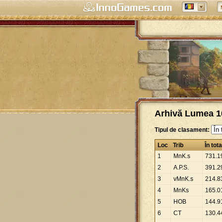
Arhivă Lumea 10
Tipul de clasament:
Loc
Trib
În tota
1
MnK.s
731
.
1
2
A.P.S.
391
.
2
3
vMnK.s
214
.
8
4
MnKs
165
.
0
5
HOB
144
.
9
6
CT
130
.
4