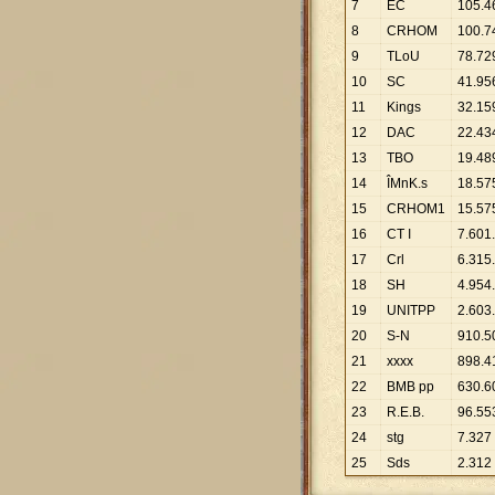
7
EC
105
.
4
8
CRHOM
100
.
7
9
TLoU
78
.
72
10
SC
41
.
95
11
Kings
32
.
15
12
DAC
22
.
43
13
TBO
19
.
48
14
ÎMnK.s
18
.
57
15
CRHOM1
15
.
57
16
CT I
7
.
601
.
17
Crl
6
.
315
.
18
SH
4
.
954
.
19
UNITPP
2
.
603
.
20
S-N
910
.
5
21
xxxx
898
.
4
22
BMB pp
630
.
6
23
R.E.B.
96
.
55
24
stg
7
.
327
25
Sds
2
.
312