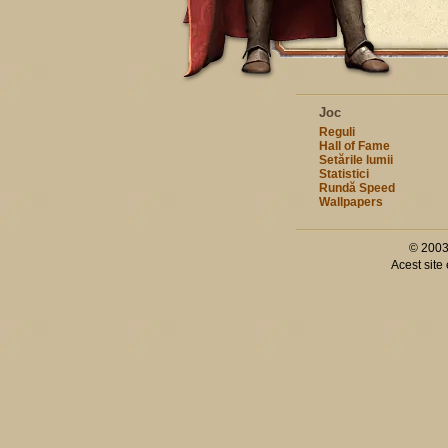
Joc
Reguli
Hall of Fame
Setările lumii
Statistici
Rundă Speed
Wallpapers
© 2003
Acest site