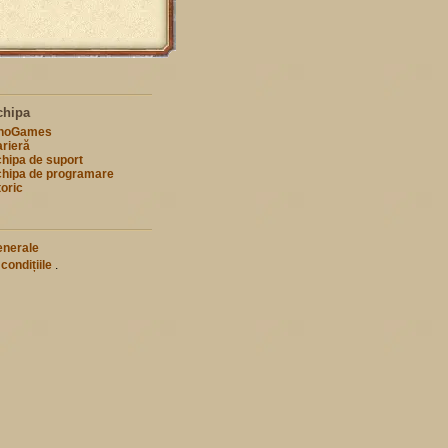
chipa
nnoGames
rieră
hipa de suport
hipa de programare
toric
enerale
 condițiile
.