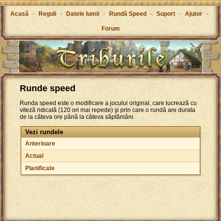
Acasă
-
Reguli
-
Datele lumii
-
Rundă Speed
-
Suport
-
Ajutor
-
Forum
Runde speed
Runda speed este o modificare a jocului original, care lucrează cu
viteză ridicată (120 ori mai repede) şi prin care o rundă are durata
de la câteva ore până la câteva săptămâni.
Vezi rundele
Anterioare
Actual
Planificate