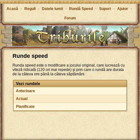
Acasă
-
Reguli
-
Datele lumii
-
Rundă Speed
-
Suport
-
Ajutor
-
Forum
Runde speed
Runda speed este o modificare a jocului original, care lucrează cu
viteză ridicată (120 ori mai repede) şi prin care o rundă are durata
de la câteva ore până la câteva săptămâni.
Vezi rundele
Anterioare
Actual
Planificate