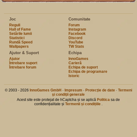
Joc
Comunitate
Reguli
Forum
Hall of Fame
Instagram
Setările lumii
Facebook
Statistici
Discord
Rundă Speed
YouTube
Wallpapers
TW Stats
Ajutor & Suport
Echipa
Ajutor
InnoGames
Întrebare suport
Carieră
Întrebare forum
Echipa de suport
Echipa de programare
Istoric
© 2003 - 2026
InnoGames GmbH
·
Impresum
·
Protecţie de date
·
Termeni
şi condiţii generale
Acest site este protejat de hCaptcha și se aplică
Politica
sa de
confidențialitate și
Termenii și condițiile
.