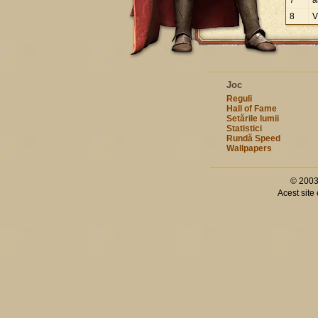
7
a
8
V
Joc
Reguli
Hall of Fame
Setările lumii
Statistici
Rundă Speed
Wallpapers
© 2003
Acest site