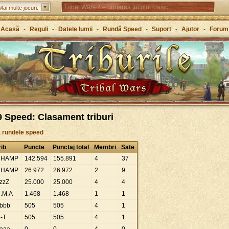
Tribal Wars 2 – urmarea jocului clasic
Mai multe jocuri:
Forge of Empires – Strategie de-a lungul istoriei
Acasă
-
Reguli
-
Datele lumii
-
Rundă Speed
-
Suport
-
Ajutor
-
Forum
Grepolis – Clădește-ți un imperiu în Grecia antică
 Speed: Clasament triburi
a rundele speed
rib
Puncte
Punctaj total
Membri
Sate
CHAMP
142
.
594
155
.
891
4
37
HAMP.
26
.
972
26
.
972
2
9
zzZ
25
.
000
25
.
000
4
4
.M.A
1
.
468
1
.
468
1
1
bbb
505
505
4
1
-T
505
505
4
1