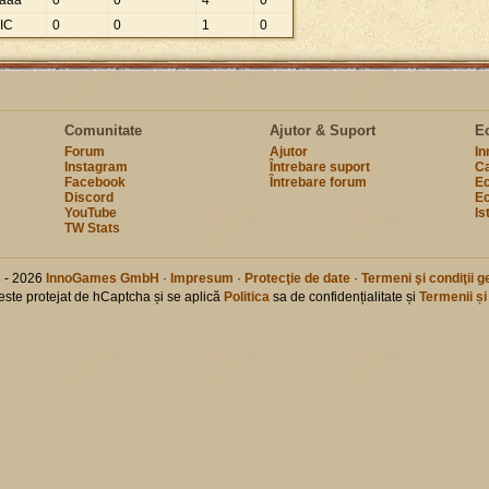
aaa
0
0
4
0
IC
0
0
1
0
Comunitate
Ajutor & Suport
E
Forum
Ajutor
I
Instagram
Întrebare suport
Ca
Facebook
Întrebare forum
Ec
Discord
Ec
YouTube
Is
TW Stats
 - 2026
InnoGames GmbH
·
Impresum
·
Protecţie de date
·
Termeni şi condiţii g
 este protejat de hCaptcha și se aplică
Politica
sa de confidențialitate și
Termenii și