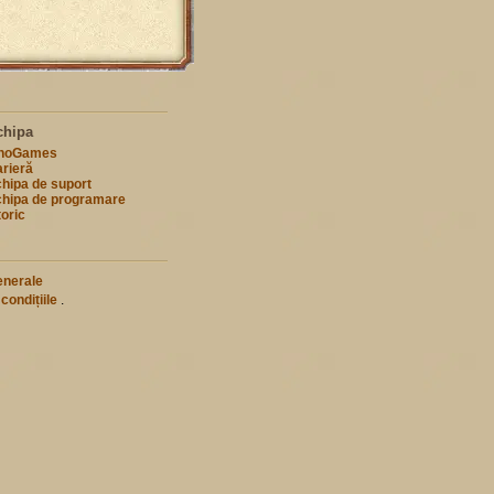
chipa
nnoGames
rieră
hipa de suport
hipa de programare
toric
enerale
 condițiile
.