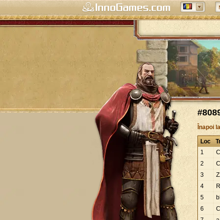
#8089
Înapoi l
Loc
T
1
2
C
3
Z
4
R
5
b
6
C