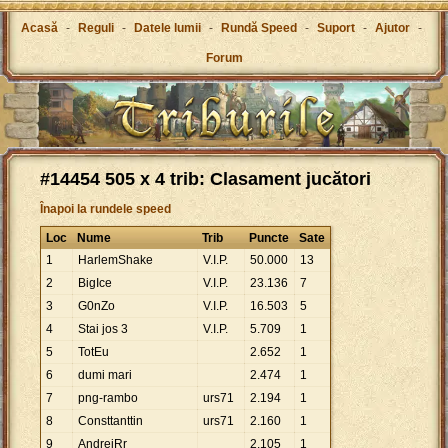
Acasă
-
Reguli
-
Datele lumii
-
Rundă Speed
-
Suport
-
Ajutor
-
Forum
#14454 505 x 4 trib: Clasament jucători
Înapoi la rundele speed
Loc
Nume
Trib
Puncte
Sate
1
HarlemShake
V.I.P.
50
.
000
13
2
BigIce
V.I.P.
23
.
136
7
3
G0nZo
V.I.P.
16
.
503
5
4
Stai jos 3
V.I.P.
5
.
709
1
5
TotEu
2
.
652
1
6
dumi mari
2
.
474
1
7
png-rambo
urs71
2
.
194
1
8
Consttanttin
urs71
2
.
160
1
9
AndreiRr
2
.
105
1