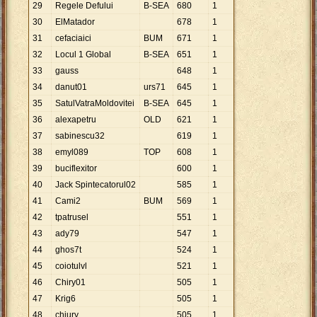
29
Regele Defului
B-SEA
680
1
30
ElMatador
678
1
31
cefaciaici
BUM
671
1
32
Locul 1 Global
B-SEA
651
1
33
gauss
648
1
34
danut01
urs71
645
1
35
SatulVatraMoldovitei
B-SEA
645
1
36
alexapetru
OLD
621
1
37
sabinescu32
619
1
38
emyl089
TOP
608
1
39
buciflexitor
600
1
40
Jack Spintecatorul02
585
1
41
Cami2
BUM
569
1
42
tpatrusel
551
1
43
ady79
547
1
44
ghos7t
524
1
45
coiotulvl
521
1
46
Chiry01
505
1
47
Krig6
505
1
48
chiury
505
1