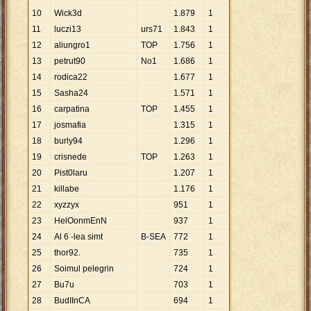
10
Wick3d
1
.
879
1
11
luczi13
urs71
1
.
843
1
12
aliungro1
TOP
1
.
756
1
13
petrut90
No1
1
.
686
1
14
rodica22
1
.
677
1
15
Sasha24
1
.
571
1
16
carpatina
TOP
1
.
455
1
17
josmafia
1
.
315
1
18
burly94
1
.
296
1
19
crisnede
TOP
1
.
263
1
20
Pist0laru
1
.
207
1
21
killabe
1
.
176
1
22
xyzzyx
951
1
23
HelOonmEnN
937
1
24
Al 6 -lea simt
B-SEA
772
1
25
thor92.
735
1
26
Soimul pelegrin
724
1
27
Bu7u
703
1
28
BudIInCA
694
1